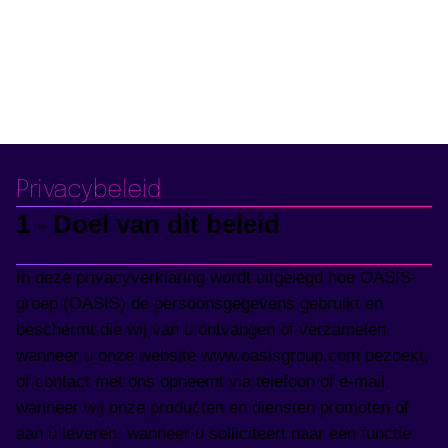
Privacybeleid
1 - Doel van dit beleid
In deze privacyverklaring wordt uitgelegd hoe OASIS-
groep (OASIS) de persoonsgegevens gebruikt en
beschermt die wij van u ontvangen of verzamelen
wanneer u onze website www.oasisgroup.com bezoekt,
of contact met ons opneemt via telefoon of e-mail,
wanneer wij onze producten en diensten promoten of
aan u leveren, wanneer u solliciteert naar een functie