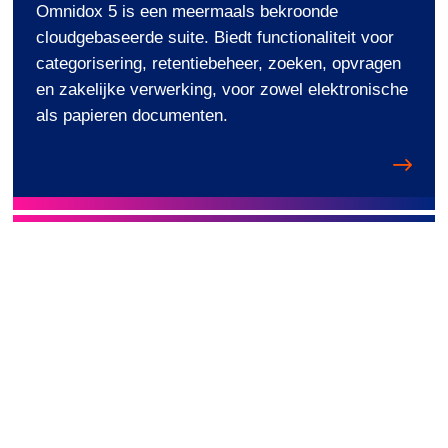
Omnidox 5 is een meermaals bekroonde
cloudgebaseerde suite. Biedt functionaliteit voor
categorisering, retentiebeheer, zoeken, opvragen
en zakelijke verwerking, voor zowel elektronische
als papieren documenten.
O
m
n
i
d
o
x
l
o
g