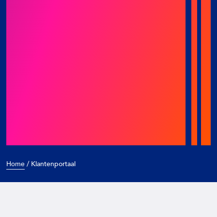
/
Klantenportaal
Home