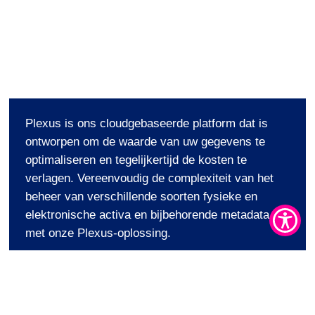
v
e
l
o
g
i
n
Plexus is ons cloudgebaseerde platform dat is
ontworpen om de waarde van uw gegevens te
optimaliseren en tegelijkertijd de kosten te
verlagen. Vereenvoudig de complexiteit van het
beheer van verschillende soorten fysieke en
elektronische activa en bijbehorende metadata
met onze Plexus-oplossing.
Klantaanmeldingen zijn uniek. Neem contact op
met uw accountmanager.