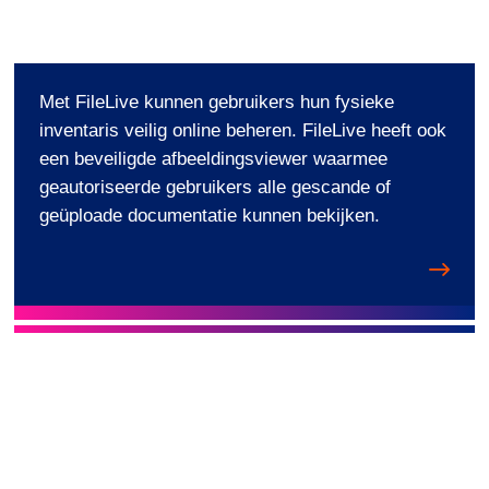
i
n
Met FileLive kunnen gebruikers hun fysieke
inventaris veilig online beheren. FileLive heeft ook
een beveiligde afbeeldingsviewer waarmee
geautoriseerde gebruikers alle gescande of
geüploade documentatie kunnen bekijken.
F
i
l
e
L
i