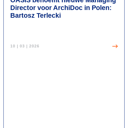
w
C
Director voor ArchiDoc in Polen:
O
E
Bartosz Terlecki
A
O
S
I
S
10 | 03 | 2026
G
r
o
u
p
B
e
N
e
s
t