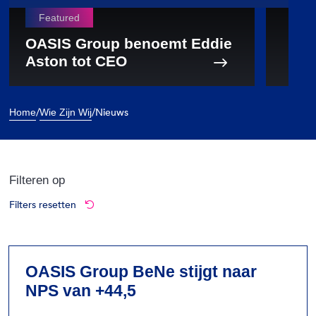
V
i
OASIS Group benoemt Eddie
e
Aston tot CEO
w
O
A
/
/
Nieuws
Home
Wie Zijn Wij
S
I
S
Filteren op
G
r
Filters resetten
o
u
p
OASIS Group BeNe stijgt naar
b
NPS van +44,5
e
n