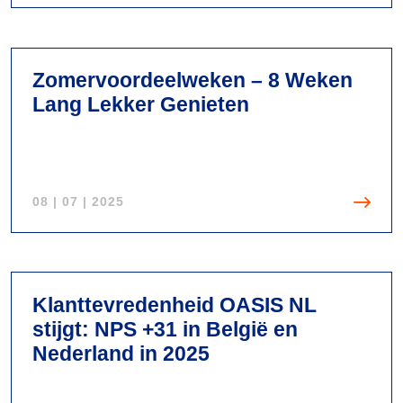
i
V
j
i
g
e
t
Zomervoordeelweken – 8 Weken
w
n
Lang Lekker Genieten
O
a
A
a
S
r
I
N
08 | 07 | 2025
S
P
b
S
V
e
v
i
n
a
e
o
Klanttevredenheid OASIS NL
n
w
e
stijgt: NPS +31 in België en
+
Z
m
Nederland in 2025
4
o
t
4
m
n
,