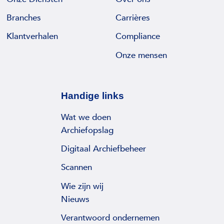
S
j
Branches
Carrières
i
n
Klantverhalen
Compliance
L
Onze mensen
o
n
d
Handige links
o
n
Wat we doen
G
Archiefopslag
a
Digitaal Archiefbeheer
t
e
Scannen
w
Wie zijn wij
a
Nieuws
y
Verantwoord ondernemen