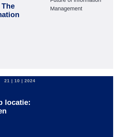
 The
mation
unities – The Future of Information Management
21 | 10 | 2024
p locatie:
en