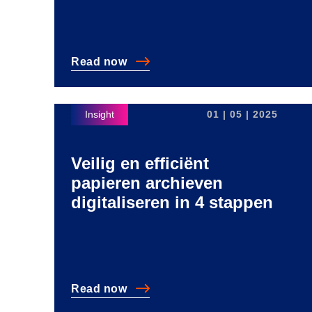
Read
now
Waarom IT en afdelingen vaak botsen ove
01 | 05 | 2025
Veilig en efficiënt
papieren archieven
digitaliseren in 4 stappen
Read
now
Veilig en efficiënt papieren archieven digit