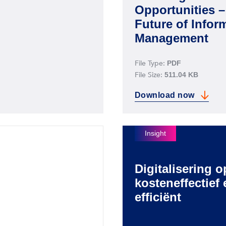
Opportunities –
Future of Infor
Management
File Type:
PDF
File Size:
511.04 KB
Download
now
Challenges and Opport
Digitalisering o
kosteneffectief 
efficiënt