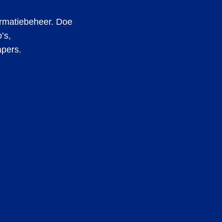
ormatiebeheer.
Doe
’s,
apers.