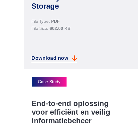
Storage
File Type:
PDF
File Size:
602.00 KB
Download
now
The Key To Secure Media Storage
End-to-end oplossing
voor efficiënt en veilig
informatiebeheer