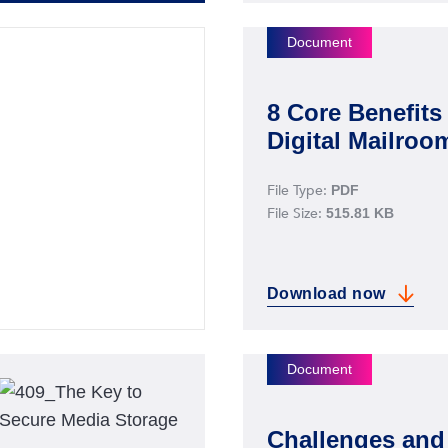
8 Core Benefits 
Digital Mailroo
File Type:
PDF
File Size:
515.81 KB
Download
now
 bij vermogensbeheers
8 Core Benefits of a D
Challenges and