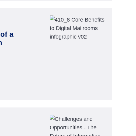
of a
m
igital Mailroom