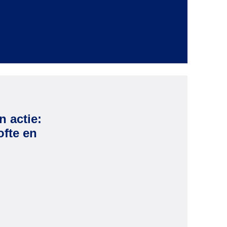
teams het niet eens zijn over documentbeheer
 actie:
fte en
: OASIS ESG belofte en impact