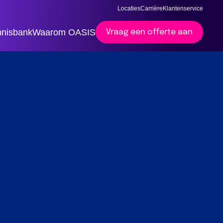
Locaties
Carrière
Klantenservice
nisbank
Waarom OASIS
Vraag een offerte aan