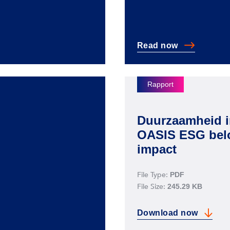
Read
now
r documentbeheer
Waarom IT- en andere 
Duurzaamheid in
OASIS ESG belo
impact
File Type:
PDF
File Size:
245.29 KB
Download
now
aliseren in 4 stappen
Duurzaamheid in actie