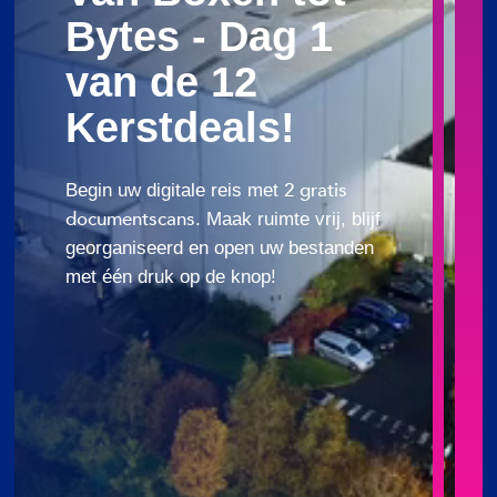
Bytes - Dag 1
van de 12
Kerstdeals!
2 gratis
Begin uw digitale reis met
documentscans
. Maak ruimte vrij, blijf
georganiseerd en open uw bestanden
met één druk op de knop!