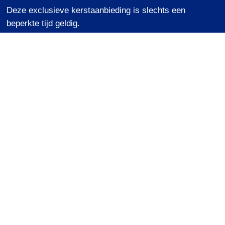
Deze exclusieve kerstaanbieding is slechts een
beperkte tijd geldig.
Vul hieronder uw gegevens in en wij zorgen voor de
rest. Het is ons geschenk aan jou deze feestdagen!
Voornaam
*
Achternaam
*
Bedrijfsnaam
*
Email
*