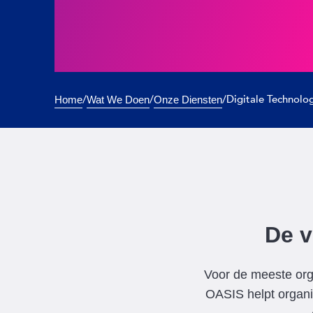
/
/
/
Digitale Technolo
Home
Wat We Doen
Onze Diensten
De v
Voor de meeste orga
OASIS helpt organi