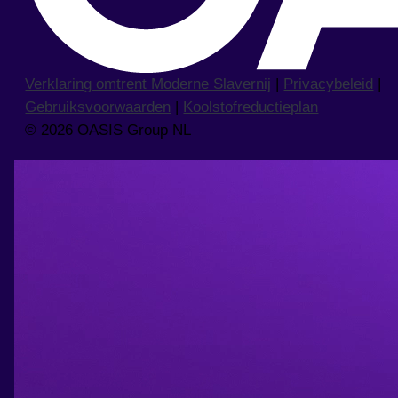
Verklaring omtrent Moderne Slavernij
|
Privacybeleid
|
Gebruiksvoorwaarden
|
Koolstofreductieplan
© 2026 OASIS Group NL