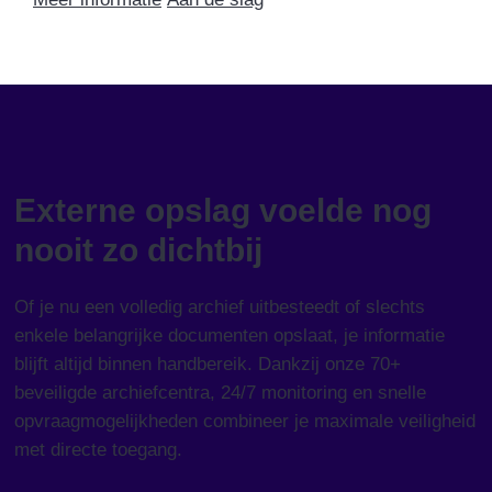
Externe opslag voelde nog
nooit zo dichtbij
Of je nu een volledig archief uitbesteedt of slechts
enkele belangrijke documenten opslaat, je informatie
blijft altijd binnen handbereik. Dankzij onze 70+
beveiligde archiefcentra, 24/7 monitoring en snelle
opvraagmogelijkheden combineer je maximale veiligheid
met directe toegang.