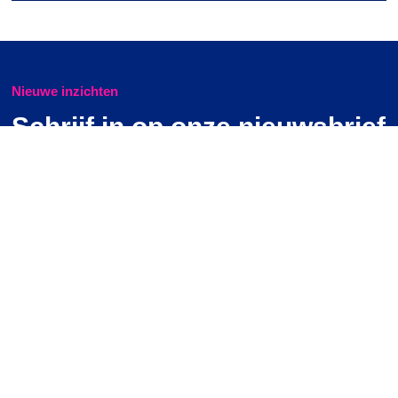
Nieuwe inzichten
Schrijf in op onze nieuwsbrief
Naam
*
Email
*
Ik geef toestemming dat Oasis Group mijn