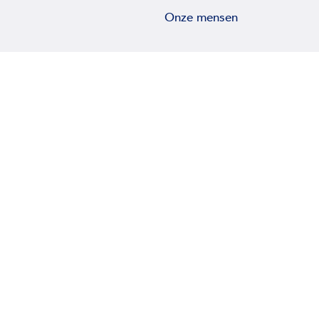
Onze mensen
Handige links
Wat we doen
Archiefopslag
Digitaal Archiefbeheer
Scannen
Wie zijn wij
Nieuws
Verantwoord ondernemen
Bibliotheek