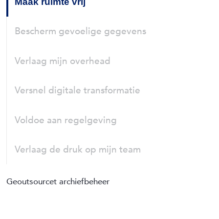
Maak ruimte vrij
Bescherm gevoelige gegevens
Verlaag mijn overhead
Versnel digitale transformatie
Voldoe aan regelgeving
Verlaag de druk op mijn team
Geoutsourcet archiefbeheer
Bewaar vertrouwelijke bouwdossiers, vergunningen en
projectdocumentatie veilig extern met eenvoudige