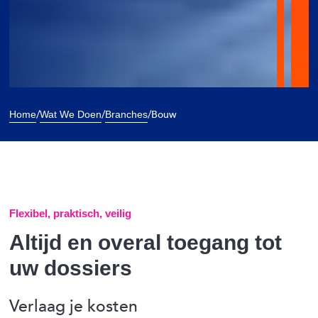
/
/
/
Bouw
Home
Wat We Doen
Branches
Flexibel, praktisch, veilig
Altijd en overal toegang tot
uw dossiers
Verlaag je kosten