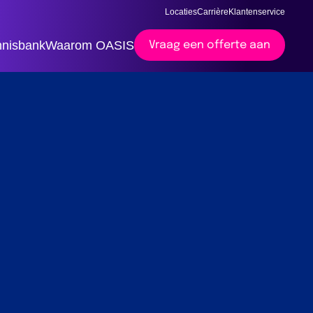
Locaties
Carrière
Klantenservice
nisbank
Waarom OASIS
Vraag een offerte aan