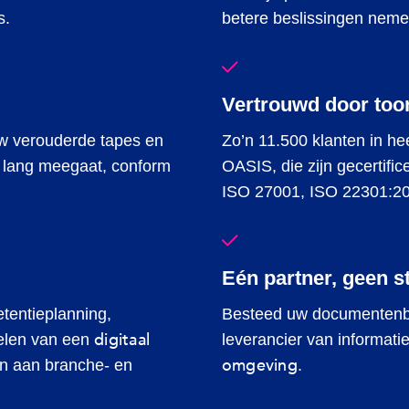
s.
betere beslissingen neme
Vertrouwd door too
w verouderde tapes en
Zo’n 11.500 klanten in h
g lang meegaat, conform
OASIS, die zijn gecertif
ISO 27001, ISO 22301:20
Eén partner, geen s
etentieplanning,
Besteed uw documentenbeh
digitaal
elen van een
leverancier van informat
omgeving
n aan branche- en
.