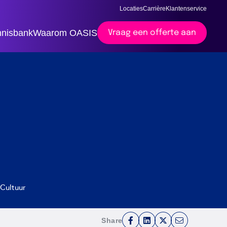
Locaties
Carrière
Klantenservice
nisbank
Waarom OASIS
Vraag een offerte aan
 Cultuur
Share