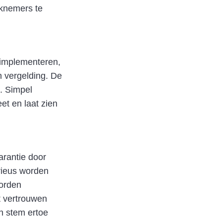
knemers te
 implementeren,
n vergelding. De
. Simpel
et en laat zien
arantie door
rieus worden
orden
t vertrouwen
n stem ertoe