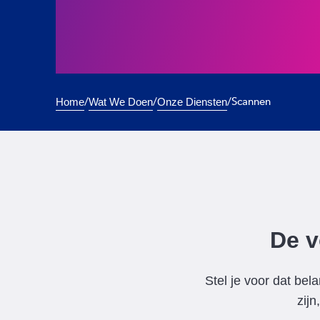
/
/
/
Scannen
Home
Wat We Doen
Onze Diensten
De v
Stel je voor dat bel
zijn