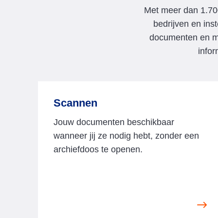
Met meer dan 1.70
bedrijven en ins
documenten en ma
infor
Scannen
Jouw documenten beschikbaar
wanneer jij ze nodig hebt, zonder een
archiefdoos te openen.
V
i
e