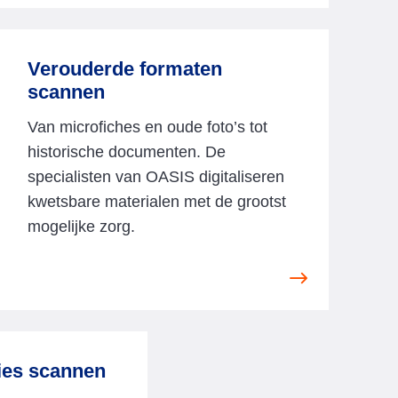
i
e
w
Verouderde formaten
scannen
A
r
Van microfiches en oude foto’s tot
c
historische documenten. De
h
specialisten van OASIS digitaliseren
i
kwetsbare materialen met de grootst
e
mogelijke zorg.
f
s
c
V
a
i
n
e
n
ies scannen
w
i
V