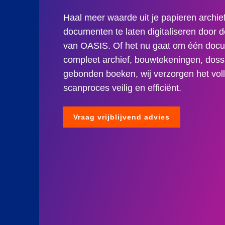
interact
Haal meer waarde uit je papieren archie
with
documenten te laten digitaliseren door d
the
van OASIS. Of het nu gaat om één docu
content.
compleet archief, bouwtekeningen, dossi
gebonden boeken, wij verzorgen het vol
scanproces veilig en efficiënt.
Vraag vrijblijvend advies