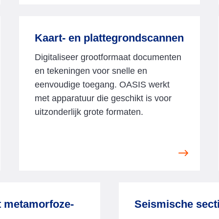
e
w
D
Kaart- en plattegrondscannen
i
Digitaliseer grootformaat documenten
g
en tekeningen voor snelle en
i
eenvoudige toegang. OASIS werkt
t
met apparatuur die geschikt is voor
a
uitzonderlijk grote formaten.
l
e
P
V
o
i
s
e
t
w
k
 metamorfoze-
Seismische sect
K
a
a