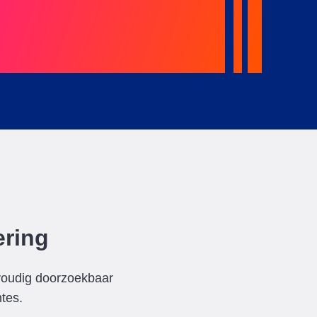
ering
envoudig doorzoekbaar
tes.