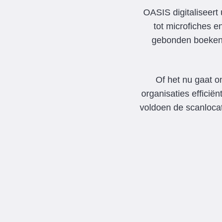
OASIS digitaliseer
tot microfiches 
gebonden boeken t
Of het nu gaat 
organisaties efficië
voldoen de scanloc