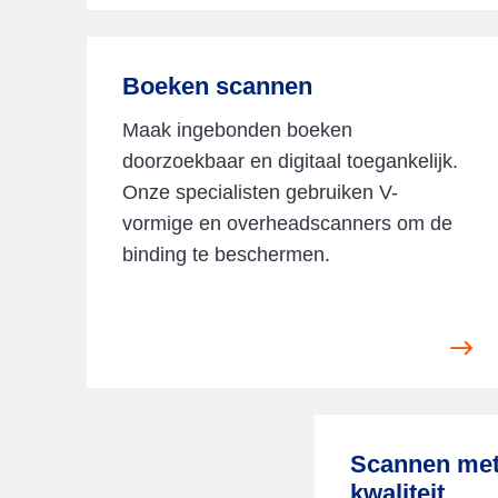
w
S
c
Boeken scannen
a
Maak ingebonden boeken
n
doorzoekbaar en digitaal toegankelijk.
n
Onze specialisten gebruiken V-
e
vormige en overheadscanners om de
n
binding te beschermen.
V
i
e
w
Scannen met
B
kwaliteit
o