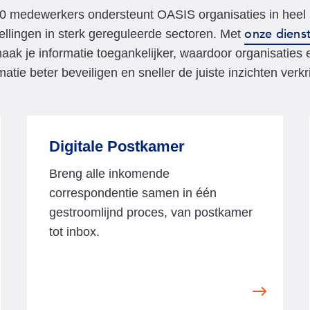
0 medewerkers ondersteunt OASIS organisaties in heel
onze diens
tellingen in sterk gereguleerde sectoren. Met
ak je informatie toegankelijker,
waardoor organisaties e
matie beter beveiligen en sneller de juiste inzichten verkr
Digitale Postkamer
Breng alle inkomende
correspondentie samen in één
gestroomlijnd proces, van postkamer
tot inbox.
V
i