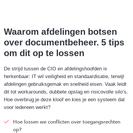
a
i
w
m
c
n
i
a
e
k
t
i
b
e
t
l
Waarom afdelingen botsen
o
d
e
over documentbeheer. 5 tips
o
I
r
k
n
om dit op te lossen
De strijd tussen de CIO en afdelingshoofden is
herkenbaar: IT wil veiligheid en standaardisatie, terwijl
afdelingen gebruiksgemak en snelheid eisen. Vaak leidt
dit tot workarounds, dubbele opslag en risicovolle silo’s.
Hoe overbrug je deze kloof en kies je een systeem dat
voor iedereen werkt?
Hoe lossen we conflicten over toegangsrechten
op?