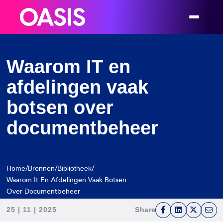
Waarom IT en
afdelingen vaak
botsen over
documentbeheer
/
/
/
Home
Bronnen
Bibliotheek
Waarom It En Afdelingen Vaak Botsen
Over Documentbeheer
25 | 11 | 2025
Share
F
L
T
E