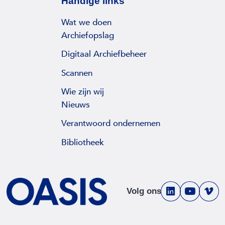
Handige links
Wat we doen
Archiefopslag
Digitaal Archiefbeheer
Scannen
Wie zijn wij
Nieuws
Verantwoord ondernemen
Bibliotheek
Volg ons
V
V
V
i
i
i
e
e
e