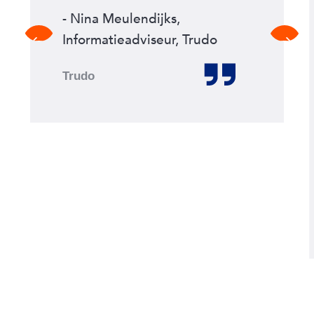
- Nina Meulendijks,
Previous
Next
Informatieadviseur, Trudo
slide
slide
Trudo