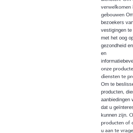
verwelkomen 
gebouwen
Om 
bezoekers va
vestigingen te
met het oog o
gezondheid en 
en
informatiebeve
onze product
diensten te p
Om te besliss
producten, di
aanbiedingen 
dat u geïnter
kunnen zijn.
producten of d
u aan te vrag