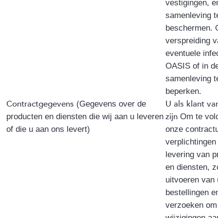
vestigingen, e
samenleving t
beschermen. 
verspreiding 
eventuele infec
OASIS of in d
samenleving t
beperken.
Contractgegevens
U als klant va
(Gegevens over de
zijn
producten en diensten die wij aan u leveren
Om te vol
of die u aan ons levert)
onze contract
verplichtingen 
levering van 
en diensten, z
uitvoeren van
bestellingen e
verzoeken om
wijzigingen a