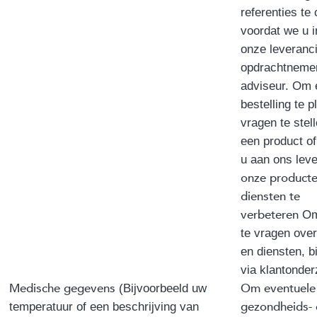
referenties te
voordat we u i
onze leveranci
opdrachtnemer
adviseur. Om 
bestelling te p
vragen te stel
een product of
u aan ons leve
onze product
diensten te
verbeteren
Om
te vragen ove
en diensten, b
via klantonde
Medische gegevens
Om eventuele
(Bijvoorbeeld uw
gezondheids- 
temperatuur of een beschrijving van