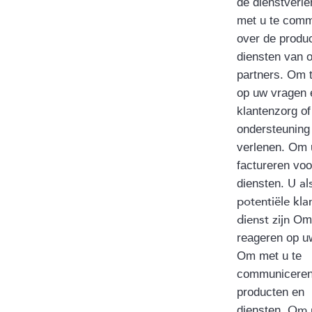
de dienstverl
met u te com
over de produ
diensten van 
partners. Om 
op uw vragen
klantenzorg of
ondersteuning
verlenen. Om 
factureren vo
U al
diensten.
potentiële kla
dienst zijn
Om 
reageren op u
Om met u te
communiceren
producten en
Om 
diensten.