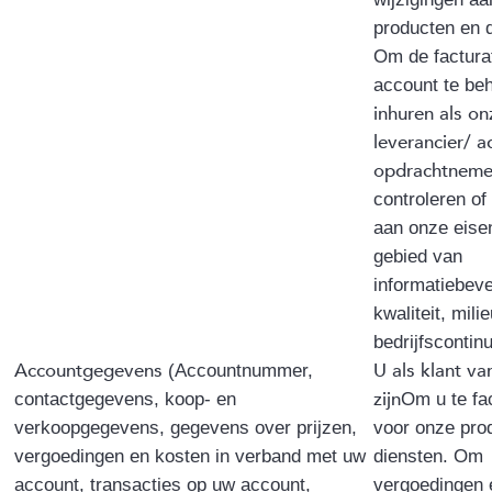
producten en 
Om de factura
account te be
inhuren als on
leverancier/ a
opdrachtneme
controleren of
aan onze eise
gebied van
informatiebeve
kwaliteit, mili
bedrijfscontinu
Accountgegevens
U als klant va
(Accountnummer,
zijn
contactgegevens, koop- en
Om u te fa
verkoopgegevens, gegevens over prijzen,
voor onze pro
vergoedingen en kosten in verband met uw
diensten. Om
account, transacties op uw account,
vergoedingen 