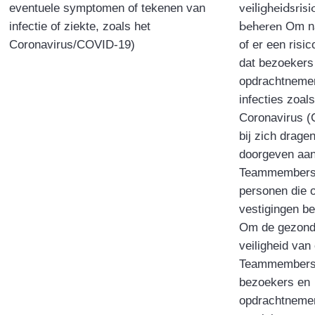
veiligheidsrisi
eventuele symptomen of tekenen van
beheren
infectie of ziekte, zoals het
Om na
Coronavirus/COVID-19)
of er een risic
dat bezoekers
opdrachtnemer
infecties zoals
Coronavirus 
bij zich drage
doorgeven aa
Teammembers 
personen die 
vestigingen b
Om de gezond
veiligheid van
Teammembers
bezoekers en
opdrachtnemer