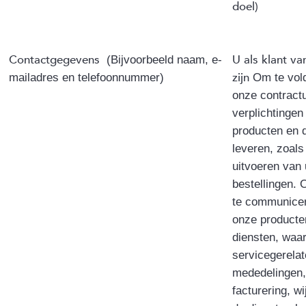
doel)
Contactgegevens
U als klant va
(Bijvoorbeeld naam, e-
zijn
mailadres en telefoonnummer)
Om te vol
onze contract
verplichtinge
producten en d
leveren, zoals
uitvoeren van
bestellingen.
te communice
onze producte
diensten, waa
servicegerela
mededelingen
facturering, wi