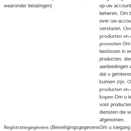
waaronder betalingen)
op uw account
beheren. Om b
over uw accou
Om
versturen.
producten en 
promoten
Om 
beslissen in w
producten, di
aanbiedingen 
dat u geïnter
kunnen zijn.
producten en 
kopen
Om u te
voor producte
diensten die w
afgenomen.
Registratiegegevens
(Beveiligingsgegevens
Om u toegang 