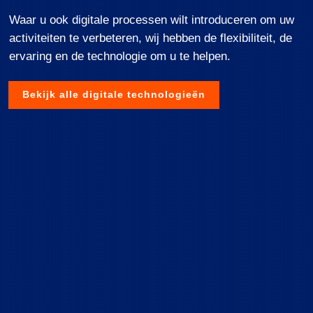
Waar
u
ook
digitale
processen
wilt
introduceren
om
uw
activiteiten
te
verbeteren
,
wij
hebben
de
flexibiliteit
, de
ervaring
en
de
technologie
om u
te
helpen
.
Bekijk alle digitale technologieën