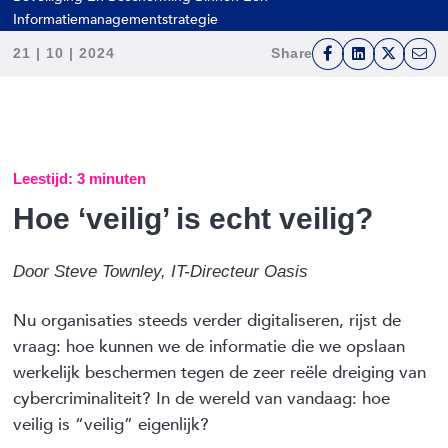
Informatiemanagementstrategie
21 | 10 | 2024
Share
F
L
T
E
a
i
w
m
c
n
i
a
e
k
t
i
b
e
t
l
Leestijd: 3 minuten
o
d
e
Hoe ‘veilig’ is echt veilig?
o
I
r
k
n
Door Steve Townley, IT-Directeur Oasis
Nu organisaties steeds verder digitaliseren, rijst de
vraag: hoe kunnen we de informatie die we opslaan
werkelijk beschermen tegen de zeer reële dreiging van
cybercriminaliteit? In de wereld van vandaag: hoe
veilig is “veilig” eigenlijk?