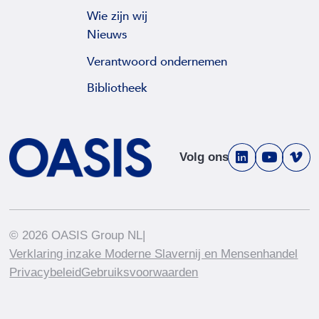
Wie zijn wij
Nieuws
Verantwoord ondernemen
Bibliotheek
Volg ons
V
V
V
i
i
i
e
e
e
w
w
w
© 2026 OASIS Group NL
|
l
y
v
Verklaring inzake Moderne Slavernij en Mensenhandel
i
o
i
Privacybeleid
Gebruiksvoorwaarden
n
u
m
k
t
e
e
u
o