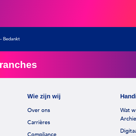
 – Bedankt
branches
Wie zijn wij
Handi
Over ons
Wat w
Archi
Carrières
Digita
Compliance