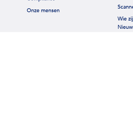
Scann
Onze mensen
Wie zi
Nieuw
Veran
Biblio
oderne Slavernij en Mensenhandel
Privacybeleid
Gebruik