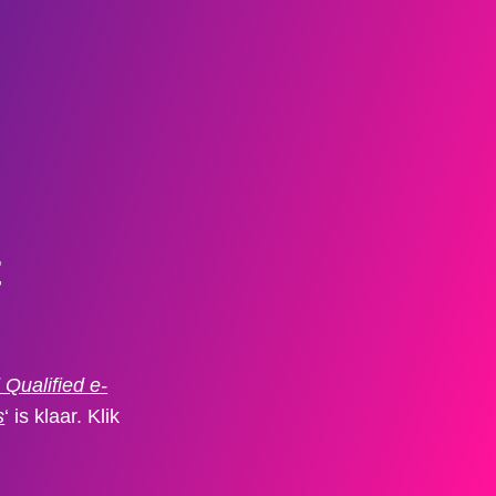
t
Qualified e-
s
‘ is klaar. Klik