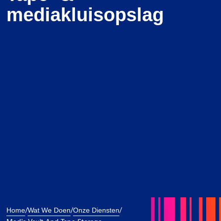
mediakluisopslag
/
/
/
Home
Wat We Doen
Onze Diensten