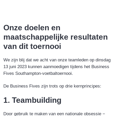
a
i
w
m
c
n
i
a
e
k
t
i
b
e
t
l
Onze doelen en
o
d
e
maatschappelijke resultaten
o
I
r
k
n
van dit toernooi
We zijn blij dat we acht van onze teamleden op dinsdag
13 juni 2023 kunnen aanmoedigen tijdens het Business
Fives Southampton-voetbaltoernooi.
De Business Fives zijn trots op drie kernprincipes:
1. Teambuilding
Door gebruik te maken van een nationale obsessie −