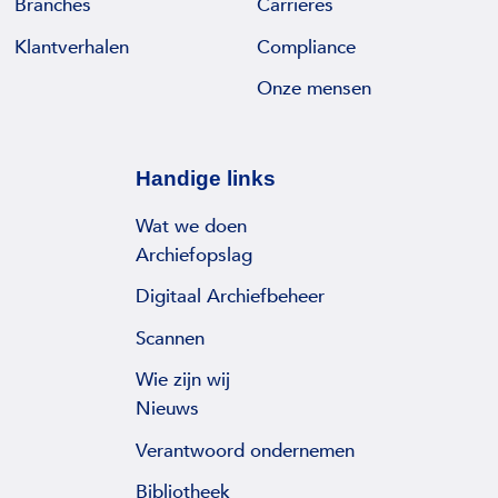
Branches
Carrières
n
e
a
Klantverhalen
Compliance
l
g
w
Onze mensen
i
e
n
k
g
e
Handige links
D
n
i
Wat we doen
–
r
Archiefopslag
8
e
W
Digitaal Archiefbeheer
c
e
t
Scannen
k
o
e
Wie zijn wij
r
n
Nieuws
v
L
o
Verantwoord ondernemen
a
o
n
Bibliotheek