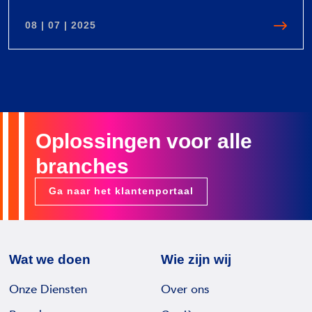
I
N
08 | 07 | 2025
S
P
b
S
V
e
v
i
n
a
e
o
n
w
e
+
Z
Oplossingen voor alle
m
4
o
t
branches
4
m
n
,
e
i
Ga naar het klantenportaal
5
r
e
v
u
o
w
o
Wat we doen
Wie zijn wij
e
r
M
Onze Diensten
Over ons
d
a
e