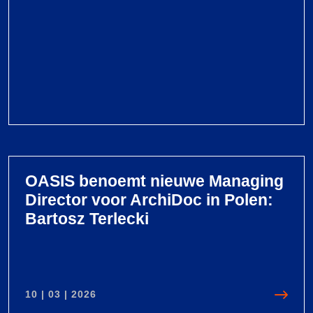
V
i
e
OASIS benoemt nieuwe Managing
w
Director voor ArchiDoc in Polen:
O
Bartosz Terlecki
A
S
I
S
10 | 03 | 2026
G