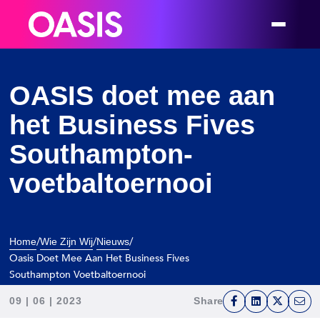
OASIS doet mee aan
het Business Fives
Southampton-
voetbaltoernooi
/
/
/
Home
Wie Zijn Wij
Nieuws
Oasis Doet Mee Aan Het Business Fives
Southampton Voetbaltoernooi
09 | 06 | 2023
Share
F
L
T
E