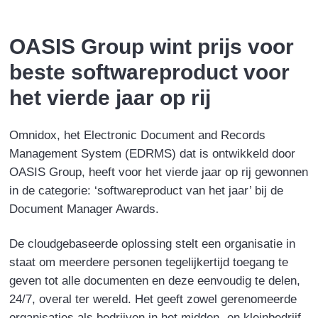
e
k
t
i
b
e
t
l
OASIS Group wint prijs voor
o
d
e
beste softwareproduct voor
o
I
r
k
n
het vierde jaar op rij
Omnidox, het Electronic Document and Records
Management System (EDRMS) dat is ontwikkeld door
OASIS Group, heeft voor het vierde jaar op rij gewonnen
in de categorie: ‘softwareproduct van het jaar’ bij de
Document Manager Awards.
De cloudgebaseerde oplossing stelt een organisatie in
staat om meerdere personen tegelijkertijd toegang te
geven tot alle documenten en deze eenvoudig te delen,
24/7, overal ter wereld. Het geeft zowel gerenomeerde
organisaties als bedrijven in het midden- en kleinbedrijf