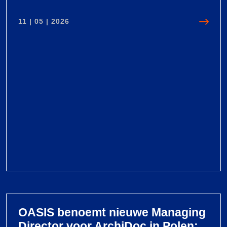
11 | 05 | 2026
V
i
e
OASIS benoemt nieuwe Managing
w
Director voor ArchiDoc in Polen: