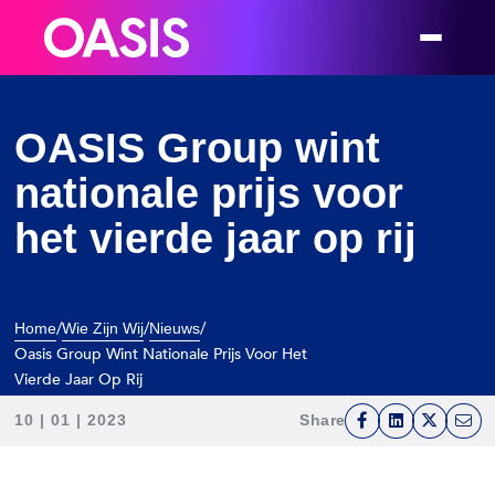
OASIS Group wint
nationale prijs voor
het vierde jaar op rij
/
/
/
Home
Wie Zijn Wij
Nieuws
Oasis Group Wint Nationale Prijs Voor Het
Vierde Jaar Op Rij
10 | 01 | 2023
Share
F
L
T
E
a
i
w
m
c
n
i
a