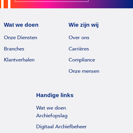
r
e
v
u
o
w
o
Wat we doen
Wie zijn wij
e
r
M
Onze Diensten
Over ons
d
a
e
Branches
Carrières
n
e
a
Klantverhalen
Compliance
l
g
w
Onze mensen
i
e
n
k
g
e
Handige links
D
n
i
Wat we doen
–
r
Archiefopslag
8
e
W
Digitaal Archiefbeheer
c
e